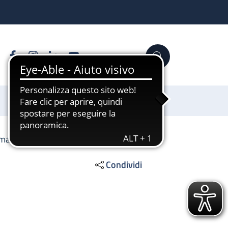
Facebook
Instagram
Linkedin
YouTube
Cerca
Sostienici
tologia eritrocitaria
Condividi