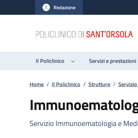
Salta al contenuto principale
Skip to footer content
Redazione
Il Policlinico
Servizi e prestazioni
Briciole di pane
Home
/
Il Policlinico
/
Strutture
/
Servizi
Immunoematologia
Servizio Immunoematologia e Medi