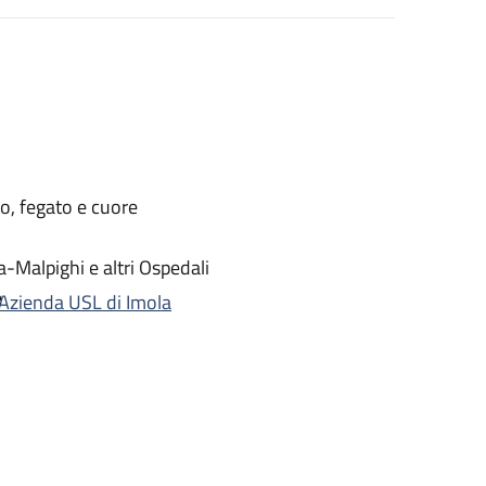
eo, fegato e cuore
Malpighi e altri Ospedali
e
'Azienda USL di Imola
affetto da malattia emolitica