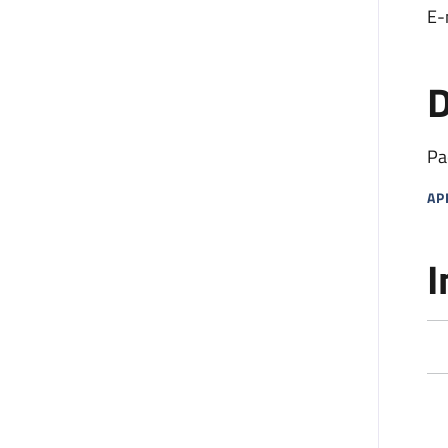
E-
D
Pa
AP
MA
I