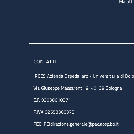
Malatti
CONTATTI
IRCCS Azienda Ospedaliero - Universitaria di Bol
Via Giuseppe Massarenti, 9, 40138 Bologna
C.F. 92038610371
P.IVA 02553300373
PEC:
PEIdirezione.generale@pec.aosp.bo.it