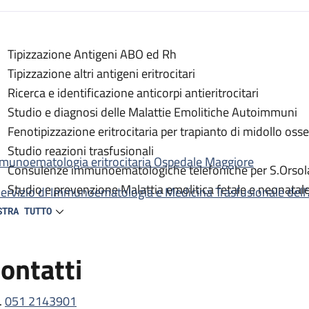
escrizione
Tipizzazione Antigeni ABO ed Rh
itaria
Tipizzazione altri antigeni eritrocitari
ria
Ricerca e identificazione anticorpi antieritrocitari
ocitaria
Studio e diagnosi delle Malattie Emolitiche Autoimmuni
Fenotipizzazione eritrocitaria per trapianto di midollo oss
ritrocitaria
Studio reazioni trasfusionali
munoematologia eritrocitaria Ospedale Maggiore
Consulenze immunoematologiche telefoniche per S.Orsola-
Studio e prevenzione Malattia emolitica fetale e neonatal
 Servizio di Immunoematologia e Medicina Trasfusionale dell
Studio compatibilità eritrocitaria della coppia
STRA TUTTO
Studio e monitoraggio immunoematologico della gravida
Studio e monitoraggio immunoematologico feto e neonato 
ontatti
Consulenza incompatibilità Rh madre - neonato
Prescrizione immunoprofilassi anti D
.
051 2143901
Sieroteca gravide allo immunizzate