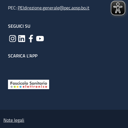
PEC:
PEIdirezione.generale@pec.aosp.bo.it
SEGUICI SU
SCARICA L'APP
Useful links section
Small prints
Note legali