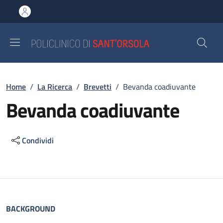
Salta al contenuto principale
Skip to footer content
Briciole di pane
Home
/
La Ricerca
/
Brevetti
/
Bevanda coadiuvante
Bevanda coadiuvante
Condividi
Descrizione
BACKGROUND