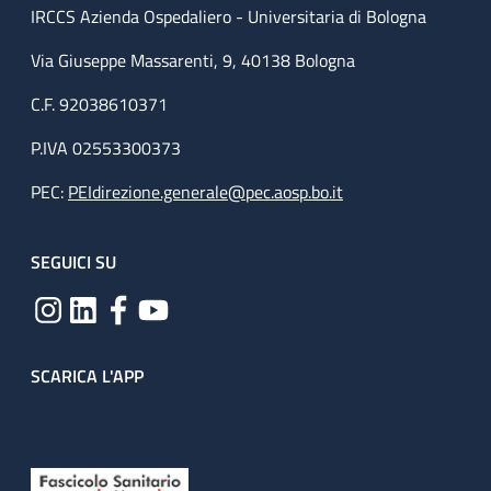
IRCCS Azienda Ospedaliero - Universitaria di Bologna
Via Giuseppe Massarenti, 9, 40138 Bologna
C.F. 92038610371
P.IVA 02553300373
PEC:
PEIdirezione.generale@pec.aosp.bo.it
SEGUICI SU
SCARICA L'APP