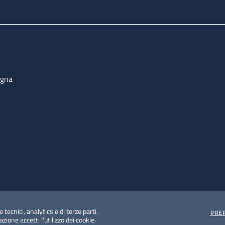
ogna
 tecnici, analytics e di terze parti.
PRE
ione accetti l'utilizzo dei cookie.
e protezione del dato personale
Albo pretorio on-line
Dic