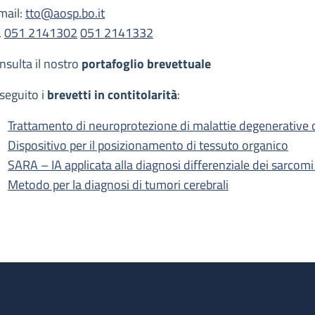
mail:
tto@aosp.bo.it
.
051 2141302
051 2141332
nsulta il nostro
portafoglio brevettuale
 seguito i
brevetti in contitolarità
:
Trattamento di neuroprotezione di malattie degenerative 
Dispositivo per il posizionamento di tessuto organico
SARA – IA applicata alla diagnosi differenziale dei sarcomi
Metodo per la diagnosi di tumori cerebrali