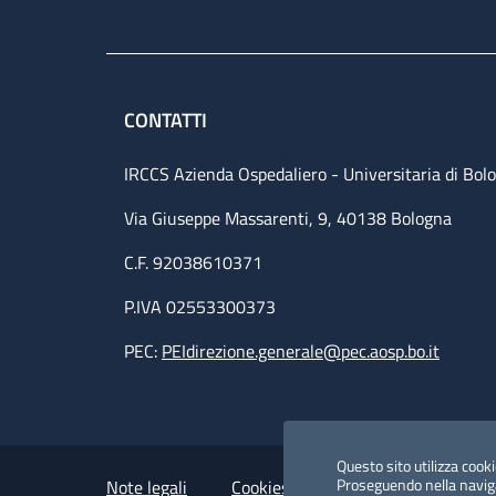
CONTATTI
IRCCS Azienda Ospedaliero - Universitaria di Bol
Via Giuseppe Massarenti, 9, 40138 Bologna
C.F. 92038610371
P.IVA 02553300373
PEC:
PEIdirezione.generale@pec.aosp.bo.it
Small prints
Useful links section
Questo sito utilizza cookie
Proseguendo nella navigaz
Note legali
Cookies Policy
Policy privacy 