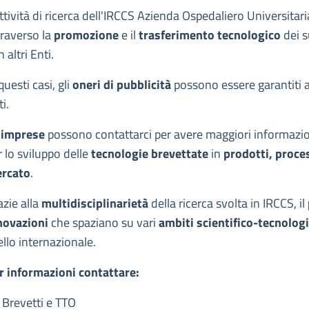
escrizione
attività di ricerca dell'IRCCS Azienda Ospedaliero Universitar
traverso la
promozione
e il
trasferimento tecnologico
dei 
 altri Enti.
questi casi, gli
oneri di pubblicità
possono essere garantiti at
i.
imprese
possono contattarci per avere maggiori informazioni 
r lo sviluppo delle
tecnologie brevettate
in
prodotti, proces
rcato
.
azie alla
multidisciplinarietà
della ricerca svolta in IRCCS, il
novazioni
che spaziano su vari
ambiti scientifico-tecnologi
ello internazionale.
r informazioni contattare:
 Brevetti e TTO