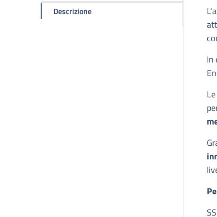
D
L'
della pagina Brevetti
Descrizione
at
con
In 
Ent
Le
pe
me
Gr
in
liv
Pe
SS