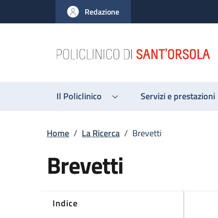
Salta al contenuto principale
Skip to footer content
Redazione
Il Policlinico
Servizi e prestazioni
Briciole di pane
Home
/
La Ricerca
/
Brevetti
Brevetti
Indice