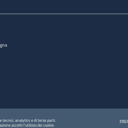
ogna
 tecnici, analytics e di terze parti.
PRE
ione accetti l'utilizzo dei cookie.
e protezione del dato personale
Albo pretorio on-line
Dic