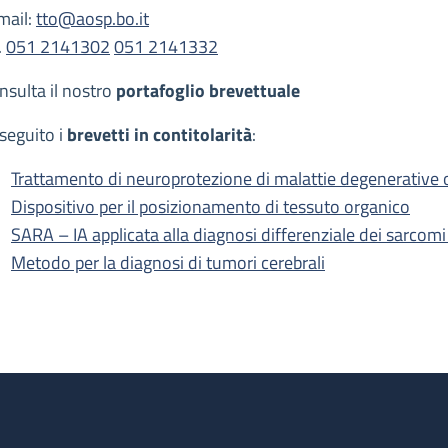
mail:
tto@aosp.bo.it
.
051 2141302
051 2141332
nsulta il nostro
portafoglio brevettuale
 seguito i
brevetti in contitolarità
:
Trattamento di neuroprotezione di malattie degenerative 
Dispositivo per il posizionamento di tessuto organico
SARA – IA applicata alla diagnosi differenziale dei sarcomi
Metodo per la diagnosi di tumori cerebrali