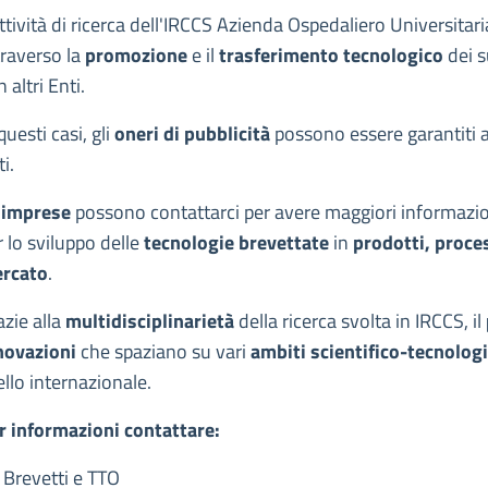
escrizione
attività di ricerca dell'IRCCS Azienda Ospedaliero Universitar
traverso la
promozione
e il
trasferimento tecnologico
dei 
 altri Enti.
questi casi, gli
oneri di pubblicità
possono essere garantiti at
i.
imprese
possono contattarci per avere maggiori informazioni 
r lo sviluppo delle
tecnologie brevettate
in
prodotti, proces
rcato
.
azie alla
multidisciplinarietà
della ricerca svolta in IRCCS, il
novazioni
che spaziano su vari
ambiti scientifico-tecnologi
ello internazionale.
r informazioni contattare:
 Brevetti e TTO