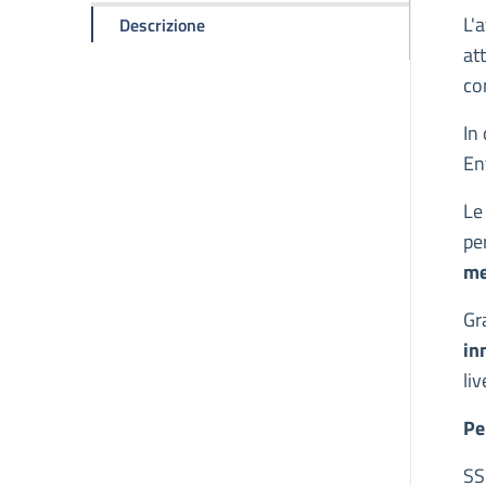
D
L'
della pagina Brevetti
Descrizione
at
con
In 
Ent
Le
pe
me
Gr
in
liv
Pe
SS