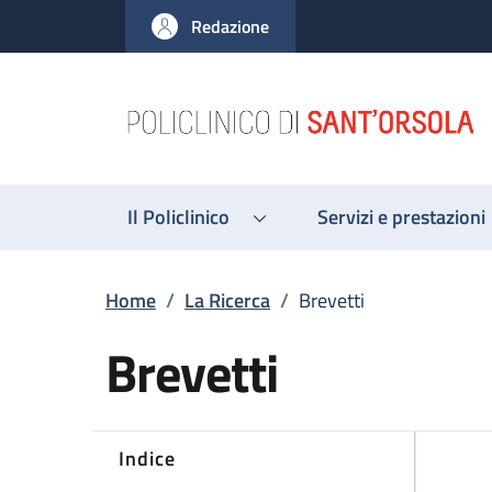
Salta al contenuto principale
Skip to footer content
Redazione
Il Policlinico
Servizi e prestazioni
Briciole di pane
Home
/
La Ricerca
/
Brevetti
Brevetti
Indice