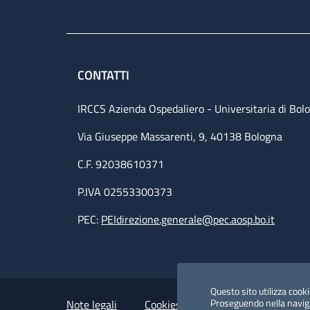
CONTATTI
IRCCS Azienda Ospedaliero - Universitaria di Bol
Via Giuseppe Massarenti, 9, 40138 Bologna
C.F. 92038610371
P.IVA 02553300373
PEC:
PEIdirezione.generale@pec.aosp.bo.it
Small prints
Useful links section
Questo sito utilizza cookie
Proseguendo nella navigaz
Note legali
Cookies Policy
Policy privacy 