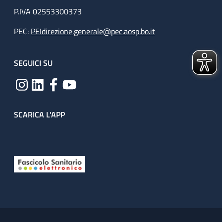
P.IVA 02553300373
PEC:
PEIdirezione.generale@pec.aosp.bo.it
SEGUICI SU
SCARICA L'APP
Useful links section
Small prints