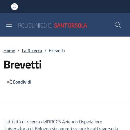
Salta al contenuto principale
Skip to footer content
Briciole di pane
Home
/
La Ricerca
/
Brevetti
Brevetti
Condividi
Descrizione
L'attività di ricerca dell'IRCCS Azienda Ospedaliero
Universitaria di Bologna si concretizza anche attraverso la