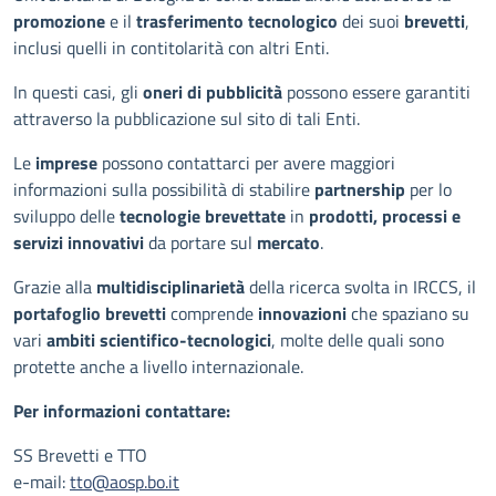
promozione
e il
trasferimento tecnologico
dei suoi
brevetti
,
inclusi quelli in contitolarità con altri Enti.
In questi casi, gli
oneri di pubblicità
possono essere garantiti
attraverso la pubblicazione sul sito di tali Enti.
Le
imprese
possono contattarci per avere maggiori
informazioni sulla possibilità di stabilire
partnership
per lo
sviluppo delle
tecnologie brevettate
in
prodotti, processi e
servizi innovativi
da portare sul
mercato
.
Grazie alla
multidisciplinarietà
della ricerca svolta in IRCCS, il
portafoglio brevetti
comprende
innovazioni
che spaziano su
vari
ambiti scientifico-tecnologici
, molte delle quali sono
protette anche a livello internazionale.
Per informazioni contattare:
SS Brevetti e TTO
e-mail:
tto@aosp.bo.it