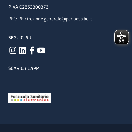
P.IVA 02553300373
PEC:
PEIdirezione.generale@pec.aosp.bo.it
SEGUICI SU
SCARICA L'APP
Useful links section
Small prints