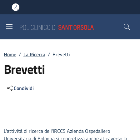
Salta al contenuto principale
Skip to footer content
Briciole di pane
Home
/
La Ricerca
/
Brevetti
Brevetti
Condividi
Descrizione
L'attività di ricerca dell'IRCCS Azienda Ospedaliero
Universitaria di Bologna si concretizza anche attraverso la