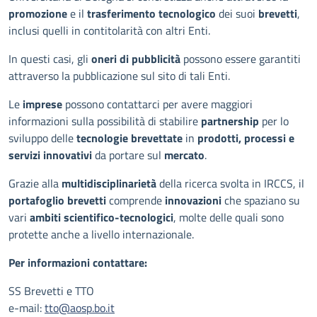
promozione
e il
trasferimento tecnologico
dei suoi
brevetti
,
inclusi quelli in contitolarità con altri Enti.
In questi casi, gli
oneri di pubblicità
possono essere garantiti
attraverso la pubblicazione sul sito di tali Enti.
Le
imprese
possono contattarci per avere maggiori
informazioni sulla possibilità di stabilire
partnership
per lo
sviluppo delle
tecnologie brevettate
in
prodotti, processi e
servizi innovativi
da portare sul
mercato
.
Grazie alla
multidisciplinarietà
della ricerca svolta in IRCCS, il
portafoglio brevetti
comprende
innovazioni
che spaziano su
vari
ambiti scientifico-tecnologici
, molte delle quali sono
protette anche a livello internazionale.
Per informazioni contattare:
SS Brevetti e TTO
e-mail:
tto@aosp.bo.it