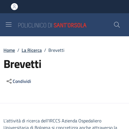
Salta al contenuto principale
Skip to footer content
Briciole di pane
Home
/
La Ricerca
/
Brevetti
Brevetti
Condividi
Descrizione
L'attività di ricerca dell'IRCCS Azienda Ospedaliero
Universitaria di Bologna si concretizza anche attraverso la