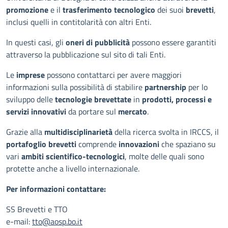
promozione
e il
trasferimento tecnologico
dei suoi
brevetti
,
inclusi quelli in contitolarità con altri Enti.
In questi casi, gli
oneri di pubblicità
possono essere garantiti
attraverso la pubblicazione sul sito di tali Enti.
Le
imprese
possono contattarci per avere maggiori
informazioni sulla possibilità di stabilire
partnership
per lo
sviluppo delle
tecnologie brevettate
in
prodotti, processi e
servizi innovativi
da portare sul
mercato
.
Grazie alla
multidisciplinarietà
della ricerca svolta in IRCCS, il
portafoglio brevetti
comprende
innovazioni
che spaziano su
vari
ambiti scientifico-tecnologici
, molte delle quali sono
protette anche a livello internazionale.
Per informazioni contattare:
SS Brevetti e TTO
e-mail:
tto@aosp.bo.it