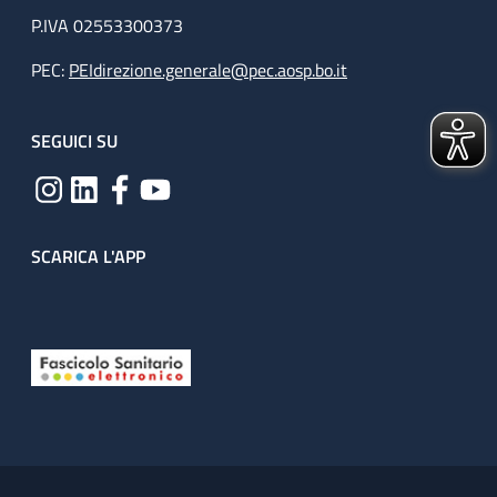
P.IVA 02553300373
PEC:
PEIdirezione.generale@pec.aosp.bo.it
SEGUICI SU
SCARICA L'APP
Useful links section
Small prints