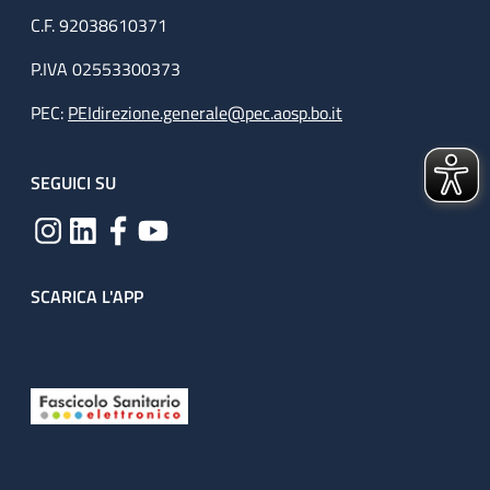
C.F. 92038610371
P.IVA 02553300373
PEC:
PEIdirezione.generale@pec.aosp.bo.it
SEGUICI SU
SCARICA L'APP