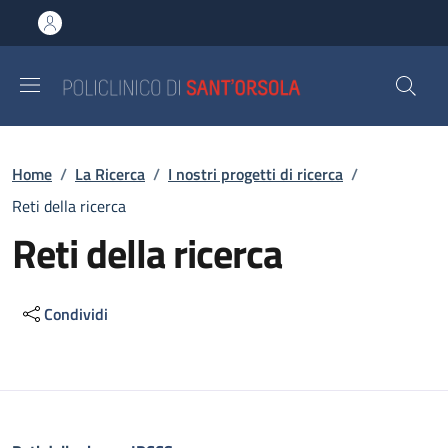
Salta al contenuto principale
Skip to footer content
Briciole di pane
Home
/
La Ricerca
/
I nostri progetti di ricerca
/
Reti della ricerca
Reti della ricerca
Condividi
Descrizione