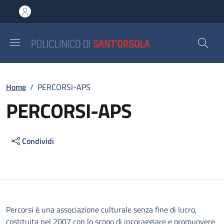
Salta al contenuto principale
Skip to footer content
Briciole di pane
Home
/
PERCORSI-APS
PERCORSI-APS
Condividi
Descrizione
Percorsi è una associazione culturale senza fine di lucro,
costituita nel 2007 con lo scopo di incoraggiare e promuovere