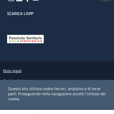
SCARICA L'APP
Useful links section
Small prints
Note legali
Cookies Policy
Questo sito utilizza cookie tecnici, analytics e di terze
Policy privacy e protezione del dato personale
parti.
Proseguendo nella navigazione accetti l'utilizzo dei
cookie.
Albo pretorio on-line
Dichiarazione di accessibilità
COOKIES
I CO
PREFERENZE
ACCETTO