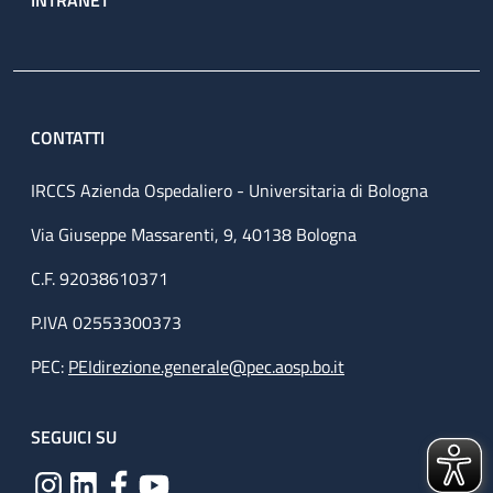
INTRANET
CONTATTI
IRCCS Azienda Ospedaliero - Universitaria di Bologna
Via Giuseppe Massarenti, 9, 40138 Bologna
C.F. 92038610371
P.IVA 02553300373
PEC:
PEIdirezione.generale@pec.aosp.bo.it
SEGUICI SU