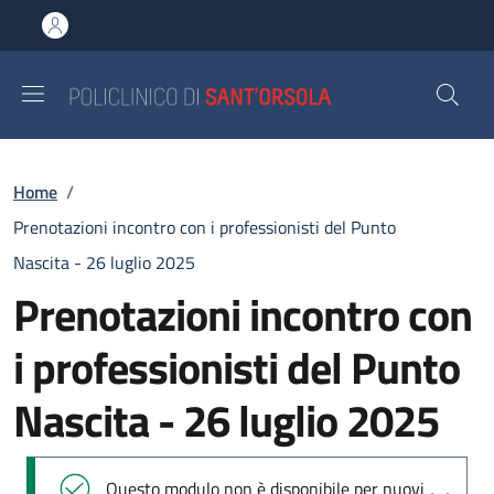
Salta al contenuto principale
Skip to footer content
Briciole di pane
Home
/
Prenotazioni incontro con i professionisti del Punto
Nascita - 26 luglio 2025
Prenotazioni incontro con
i professionisti del Punto
Nascita - 26 luglio 2025
Messaggio di stato
Questo modulo non è disponibile per nuovi