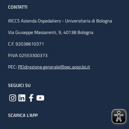
CONTATTI
IRCCS Azienda Ospedaliero - Universitaria di Bologna
Via Giuseppe Massarenti, 9, 40138 Bologna
C.F. 92038610371
P.IVA 02553300373
PEC:
PEIdirezione.generale@pec.aosp.bo.it
SEGUICI SU
SCARICA L'APP