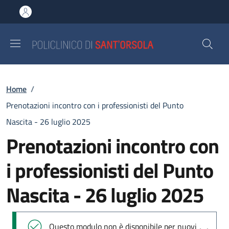
Salta al contenuto principale
Skip to footer content
Briciole di pane
Home
/
Prenotazioni incontro con i professionisti del Punto
Nascita - 26 luglio 2025
Prenotazioni incontro con
i professionisti del Punto
Nascita - 26 luglio 2025
Messaggio di stato
Questo modulo non è disponibile per nuovi