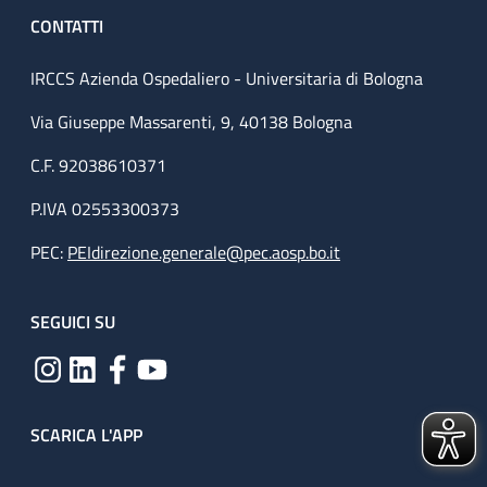
CONTATTI
IRCCS Azienda Ospedaliero - Universitaria di Bologna
Via Giuseppe Massarenti, 9, 40138 Bologna
C.F. 92038610371
P.IVA 02553300373
PEC:
PEIdirezione.generale@pec.aosp.bo.it
SEGUICI SU
SCARICA L'APP