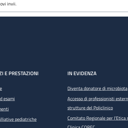
vi invii.
ZI E PRESTAZIONI
IN EVIDENZA
e
Diventa donatore di microbiota
ed esami
Accesso di professionisti estern
strutture del Policlinico
menti
Comitato Regionale per l’Etica 
lliative pediatriche
Clinica COREC