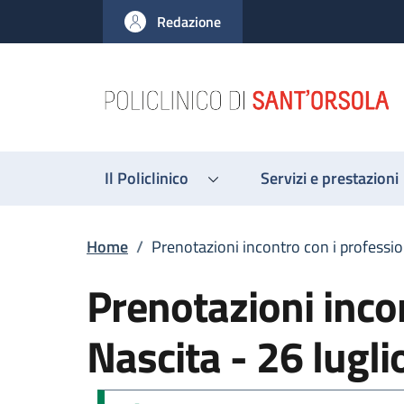
Salta al contenuto principale
Skip to footer content
Redazione
Il Policlinico
Servizi e prestazioni
Briciole di pane
Home
/
Prenotazioni incontro con i professio
Prenotazioni incon
Nascita - 26 lugl