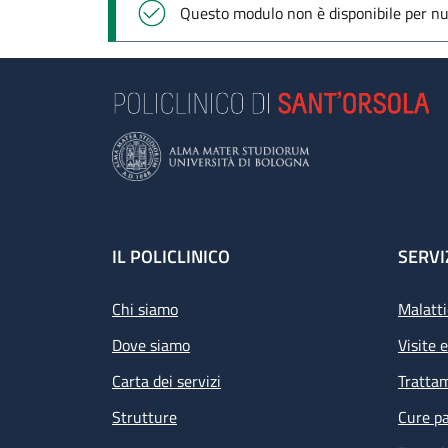
Messaggio di stato
Questo modulo non è disponibile per nuo
Footer
IL POLICLINICO
SERVI
Chi siamo
Malatti
Dove siamo
Visite 
Carta dei servizi
Tratta
Strutture
Cure pa