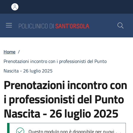
Salta al contenuto principale
Skip to footer content
Briciole di pane
Home
/
Prenotazioni incontro con i professionisti del Punto
Nascita - 26 luglio 2025
Prenotazioni incontro con
i professionisti del Punto
Nascita - 26 luglio 2025
Messaggio di stato
Questo modulo non è disponibile per nuovi