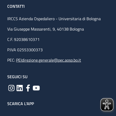
CONTATTI
IRCCS Azienda Ospedaliero - Universitaria di Bologna
Via Giuseppe Massarenti, 9, 40138 Bologna
C.F. 92038610371
P.IVA 02553300373
PEC:
PEIdirezione.generale@pec.aosp.bo.it
SEGUICI SU
SCARICA L'APP