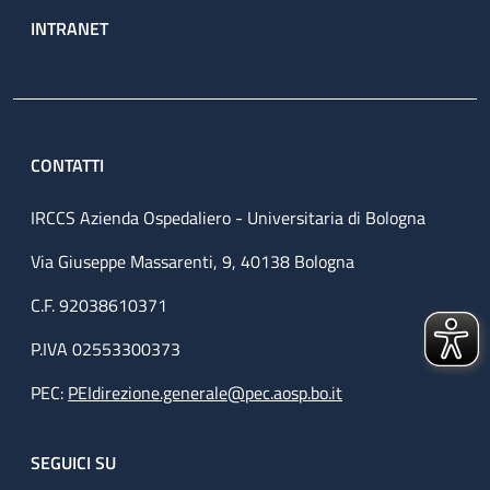
INTRANET
CONTATTI
IRCCS Azienda Ospedaliero - Universitaria di Bologna
Via Giuseppe Massarenti, 9, 40138 Bologna
C.F. 92038610371
P.IVA 02553300373
PEC:
PEIdirezione.generale@pec.aosp.bo.it
SEGUICI SU