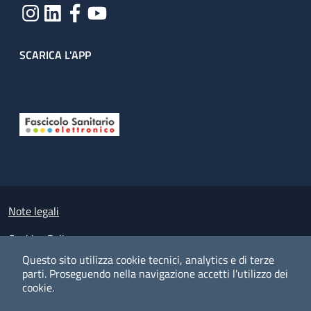
SCARICA L'APP
Useful links section
Small prints
Note legali
Cookies Policy
Questo sito utilizza cookie tecnici, analytics e di terze
Policy privacy e protezione del dato personale
parti.
Proseguendo nella navigazione accetti l'utilizzo dei
cookie.
Albo pretorio on-line