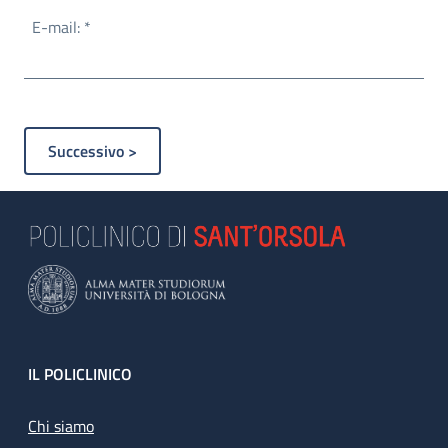
Obbligatorio
E-mail:
*
Footer
IL POLICLINICO
Chi siamo