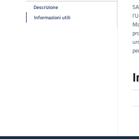
D
SA
della pagina SAMUR ODV
Descrizione
l'
della pagina SAMUR ODV
Informazioni utili
Ma
pr
ur
pe
I