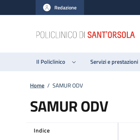
Salta al contenuto principale
Skip to footer content
Redazione
Il Policlinico
Servizi e prestazioni
Briciole di pane
Home
/
SAMUR ODV
SAMUR ODV
Indice