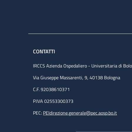
CONTATTI
IRCCS Azienda Ospedaliero - Universitaria di Bol
Via Giuseppe Massarenti, 9, 40138 Bologna
C.F. 92038610371
P.IVA 02553300373
PEC:
PEIdirezione.generale@pec.aosp.bo.it