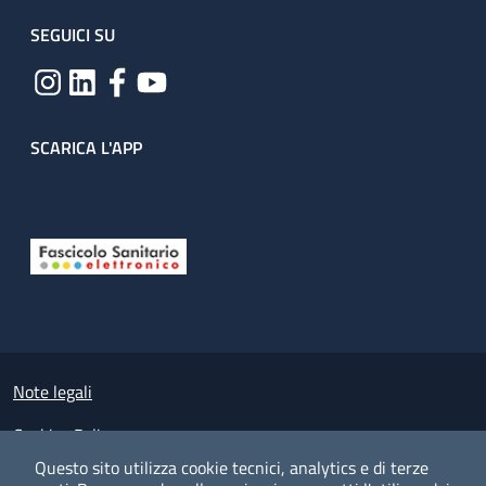
SEGUICI SU
SCARICA L'APP
Useful links section
Small prints
Note legali
Cookies Policy
Questo sito utilizza cookie tecnici, analytics e di terze
Policy privacy e protezione del dato personale