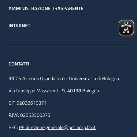
AMMINISTRAZIONE TRASPARENTE
INTRANET
CONTATTI
IRCCS Azienda Ospedaliero - Universitaria di Bologna
Via Giuseppe Massarenti, 9, 40138 Bologna
C.F. 92038610371
P.IVA 02553300373
PEC:
PEIdirezione.generale@pec.aosp.bo.it