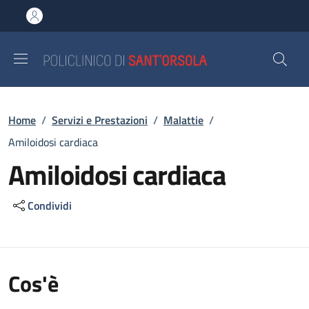
Salta al contenuto principale
Skip to footer content
Briciole di pane
Home
/
Servizi e Prestazioni
/
Malattie
/
Amiloidosi cardiaca
Amiloidosi cardiaca
Condividi
Cos'è