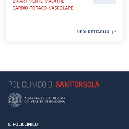
DIPARTIMENTO MALATTIE
CARDIO-TORACO-VASCOLARE
MAP ICO
VEDI DETTAGLIO
Footer
IL POLICLINICO