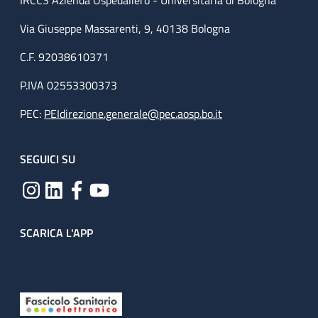
IRCCS Azienda Ospedaliero - Universitaria di Bologna
Via Giuseppe Massarenti, 9, 40138 Bologna
C.F. 92038610371
P.IVA 02553300373
PEC:
PEIdirezione.generale@pec.aosp.bo.it
SEGUICI SU
SCARICA L'APP