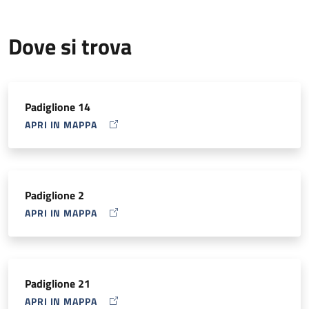
Presso il Day Hospital si effettua attività diagnostica e
terapeutica per lo scompenso cardiaco severo cronico, il
Dove si trova
followup dei pazienti sottoposti a trapianto cardiaco e per
l’ipertensione arteriosa polmonare. Si eseguono anche ricoveri
brevi per studi coronarografici ed emodinamici preoperatori e
per cardioversione elettrica della fibrillazione atriale.
Padiglione 14
APRI IN MAPPA
MAP ICON
Padiglione 2
APRI IN MAPPA
MAP ICON
Padiglione 21
APRI IN MAPPA
MAP ICON