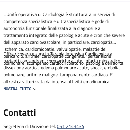
Descrizione
L’Unità operativa di Cardiologia è strutturata in servizi di
competenza specialistica e ultraspecialistica e gode di
autonomia funzionale finalizzata alla diagnosi e al
trattamento integrato delle patologie acute e croniche severe
dell’apparato cardiovascolare, in particolare: cardiopatia
ischemica, cardiomiopatie, valvulopatie, malattie del
Offre ricovero e cura in Terapia Intensiva Cardiologica a
pericardio, aritmie, cardiopatie congenite, ipertensione
pazienti con sindromi coronariche acute, infarto miocardico,
polmonare, scompenso cardiocircolatorio, patologia dell’aorta.
dissezione aortica, edema polmonare acuto, shock, embolia
polmonare, aritmie maligne, tamponamento cardiaco. E’
altresì caratterizzata da intensa attività emodinamica
diagnostica ed interventistica delle coronaropatie
MOSTRA TUTTO
(angioplastica coronarica, etc) , delle valvulopatie
(valvuloplastica aortica e mitralica, impianto di protesi aortica
Contatti
transcatetere, plastica mitralica percutanea), da diagnostica e
trattamento delle aritmie cardiache e infine da diagnostica
cardiologica ambulatoriale.
Segreteria di Direzione tel.
051 2143434