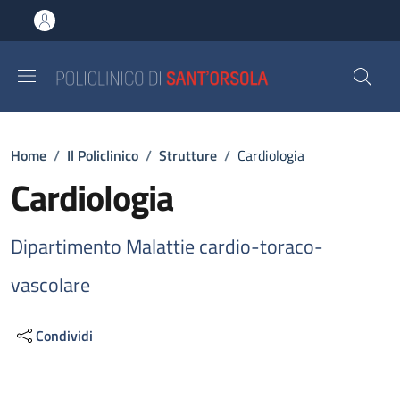
Salta al contenuto principale
Skip to footer content
Briciole di pane
Home
/
Il Policlinico
/
Strutture
/
Cardiologia
Cardiologia
Dipartimento Malattie cardio-toraco-
vascolare
Condividi