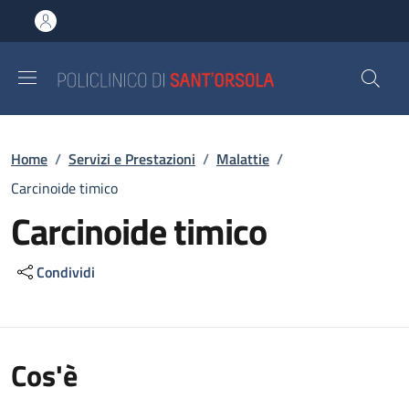
Salta al contenuto principale
Skip to footer content
Briciole di pane
Home
/
Servizi e Prestazioni
/
Malattie
/
Carcinoide timico
Carcinoide timico
Condividi
Cos'è