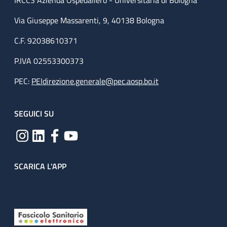
IRCCS Azienda Ospedaliero - Universitaria di Bologna
Via Giuseppe Massarenti, 9, 40138 Bologna
C.F. 92038610371
P.IVA 02553300373
PEC:
PEIdirezione.generale@pec.aosp.bo.it
SEGUICI SU
SCARICA L'APP