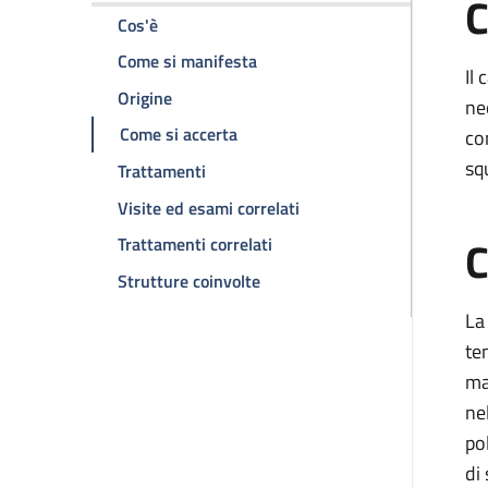
C
della pagina Carcinoma adenosquamoso del
Cos'è
della pagina Carcinoma adeno
Come si manifesta
Il
della pagina Carcinoma adenosquamoso d
Origine
ne
della pagina Carcinoma adenosq
Come si accerta
co
sq
della pagina Carcinoma adenosquamo
Trattamenti
della pagina Carcinoma
Visite ed esami correlati
C
della pagina Carcinoma ade
Trattamenti correlati
della pagina Carcinoma aden
Strutture coinvolte
La
te
ma
ne
po
di