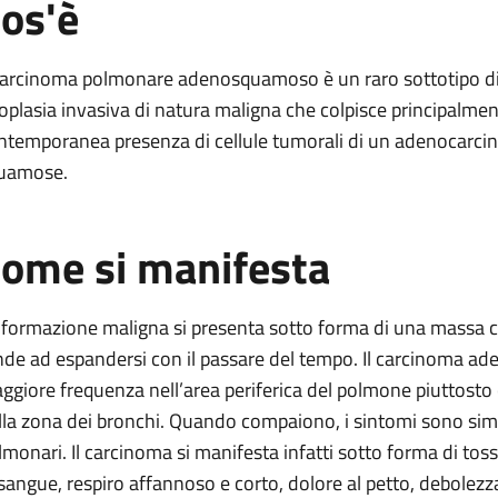
os'è
 polmone
squamoso del polmone
 carcinoma polmonare adenosquamoso è un raro sottotipo di 
el polmone
oplasia invasiva di natura maligna che colpisce principalmente
uamoso del polmone
ntemporanea presenza di cellule tumorali di un adenocarcin
uamose.
so del polmone
 adenosquamoso del polmone
ome si manifesta
nosquamoso del polmone
osquamoso del polmone
 formazione maligna si presenta sotto forma di una massa co
nde ad espandersi con il passare del tempo. Il carcinoma 
ggiore frequenza nell’area periferica del polmone piuttosto c
lla zona dei bronchi. Quando compaiono, i sintomi sono simili 
lmonari. Il carcinoma si manifesta infatti sotto forma di tos
 sangue, respiro affannoso e corto, dolore al petto, debolezz