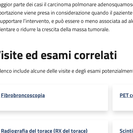
ggior parte dei casi il carcinoma polmonare adenosquamoso
portazione viene presa in considerazione quando il paziente 
supportare l’intervento, e può essere o meno associata ad alc
llentare o ridurre la crescita della massa tumorale.
isite ed esami correlati
elenco include alcune delle visite e degli esami potenzialmen
Fibrobroncoscopia
PET c
Radiografia del torace (RX del torace)
Scint