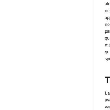
al
ne
ap
no
pa
qu
ma
qu
sp
T
L’
av
va