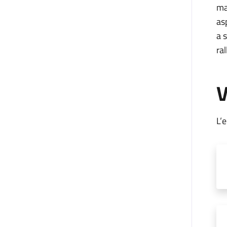
ma
as
a 
ra
V
L’