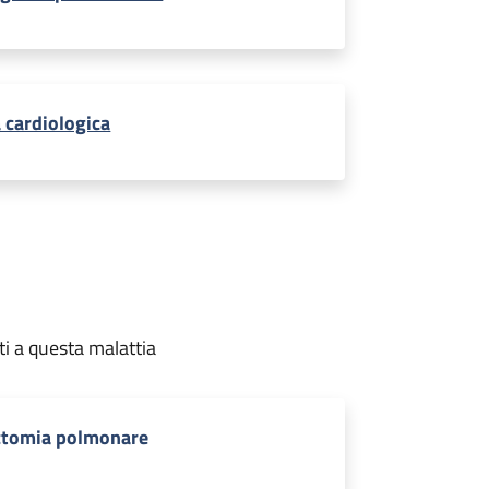
a cardiologica
ti a questa malattia
ctomia polmonare