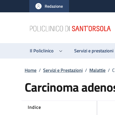
Salta al contenuto principale
Skip to footer content
Redazione
Il Policlinico
Servizi e prestazioni
Briciole di pane
Home
/
Servizi e Prestazioni
/
Malattie
/
C
Carcinoma adeno
Indice