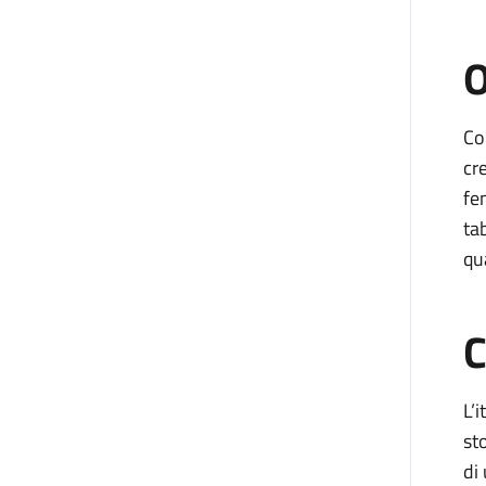
O
Co
cr
fe
ta
qu
C
L’
st
di