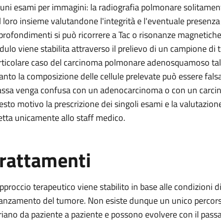
cuni esami per immagini: la radiografia polmonare solitament
l loro insieme valutandone l'integrità e l'eventuale presenza d
profondimenti si può ricorrere a Tac o risonanze magnetiche. 
dulo viene stabilita attraverso il prelievo di un campione di 
rticolare caso del carcinoma polmonare adenosquamoso tale 
anto la composizione delle cellule prelevate può essere falsata 
ssa venga confusa con un adenocarcinoma o con un carcin
esto motivo la prescrizione dei singoli esami e la valutazion
etta unicamente allo staff medico.
rattamenti
approccio terapeutico viene stabilito in base alle condizioni di
anzamento del tumore. Non esiste dunque un unico percorso d
riano da paziente a paziente e possono evolvere con il pass