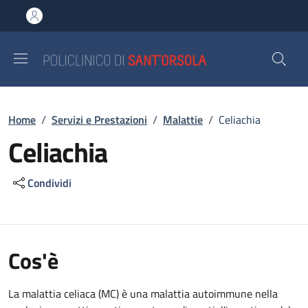
Salta al contenuto principale
Skip to footer content
Briciole di pane
Home
/
Servizi e Prestazioni
/
Malattie
/
Celiachia
Celiachia
Condividi
Cos'è
La malattia celiaca (MC) è una malattia autoimmune nella