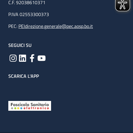
C.F. 92038610371
P.IVA 02553300373
PEC:
PEIdirezione.generale@pec.aosp.bo.it
SEGUICI SU
SCARICA L'APP