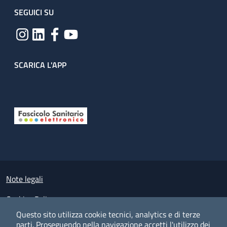
SEGUICI SU
SCARICA L'APP
Useful links section
Small prints
Note legali
Cookies Policy
Questo sito utilizza cookie tecnici, analytics e di terze
Policy privacy e protezione del dato personale
parti.
Proseguendo nella navigazione accetti l'utilizzo dei