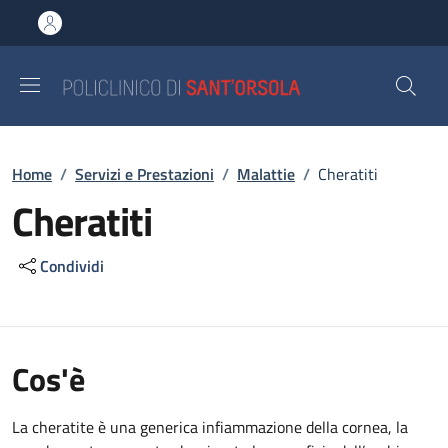
Salta al contenuto principale
Skip to footer content
Briciole di pane
Home
/
Servizi e Prestazioni
/
Malattie
/
Cheratiti
Cheratiti
Condividi
Cos'è
La cheratite è una generica infiammazione della cornea, la