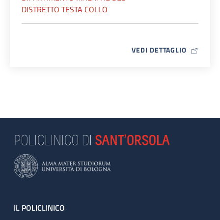
DISTRETTO TESTA COLLO
MAP ICO
VEDI DETTAGLIO
Footer
IL POLICLINICO