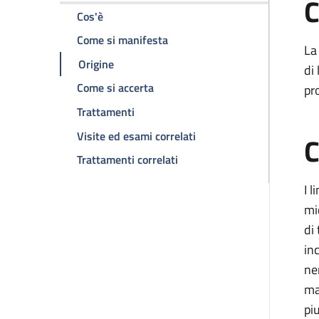
C
della pagina Leucemia linfoide-T
Cos'è
della pagina Leucemia linfoide
Come si manifesta
La
della pagina Leucemia linfoide-T
Origine
di 
della pagina Leucemia linfoide-T
Come si accerta
pr
della pagina Leucemia linfoide-T
Trattamenti
della pagina Leucemia lin
Visite ed esami correlati
C
della pagina Leucemia linfoi
Trattamenti correlati
I 
mi
di 
in
ne
ma
pi