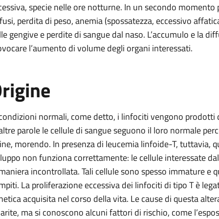
cessiva, specie nelle ore notturne. In un secondo momento 
ffusi, perdita di peso, anemia (spossatezza, eccessivo affati
lle gengive e perdite di sangue dal naso. L’accumulo e la diff
ovocare l’aumento di volume degli organi interessati.
rigine
 condizioni normali, come detto, i linfociti vengono prodotti
 altre parole le cellule di sangue seguono il loro normale per
fine, morendo. In presenza di leucemia linfoide-T, tuttavia,
iluppo non funziona correttamente: le cellule interessate dal
 maniera incontrollata. Tali cellule sono spesso immature e qu
mpiti. La proliferazione eccessiva dei linfociti di tipo T è le
netica acquisita nel corso della vita. Le cause di questa alt
iarite, ma si conoscono alcuni fattori di rischio, come l’espo