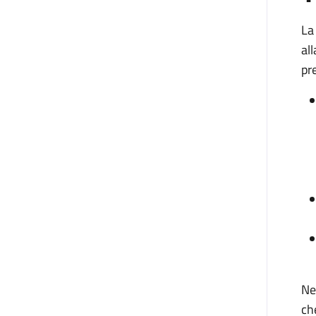
La 
al
pr
Ne
ch