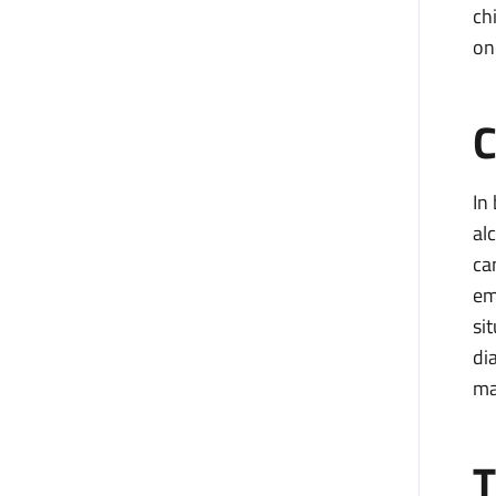
ch
on
C
In
al
ca
em
si
di
ma
T