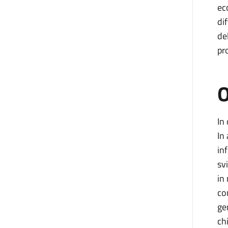
ec
di
de
pr
O
In
In
in
sv
in
co
ge
ch