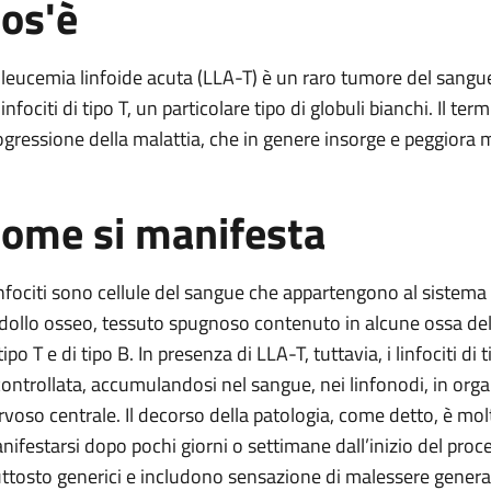
os'è
-T
 leucemia linfoide acuta (LLA-T) è un raro tumore del sangu
linfociti di tipo T, un particolare tipo di globuli bianchi. Il te
ogressione della malattia, che in genere insorge e peggiora
foide-T
ome si manifesta
de-T
linfociti sono cellule del sangue che appartengono al siste
dollo osseo, tessuto spugnoso contenuto in alcune ossa del n
tipo T e di tipo B. In presenza di LLA-T, tuttavia, i linfociti d
controllata, accumulandosi nel sangue, nei linfonodi, in organ
rvoso centrale. Il decorso della patologia, come detto, è molt
nifestarsi dopo pochi giorni o settimane dall’inizio del proc
uttosto generici e includono sensazione di malessere general