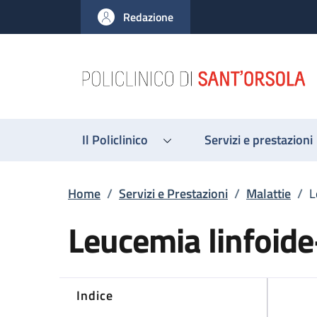
Salta al contenuto principale
Skip to footer content
Redazione
Il Policlinico
Servizi e prestazioni
Briciole di pane
Home
/
Servizi e Prestazioni
/
Malattie
/
L
Leucemia linfoide
Indice