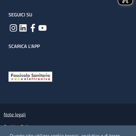
SEGUICI SU
SCARICA L'APP
Useful links section
Small prints
Note legali
Cookies Policy
Questo sito utilizza cookie tecnici, analytics e di terze