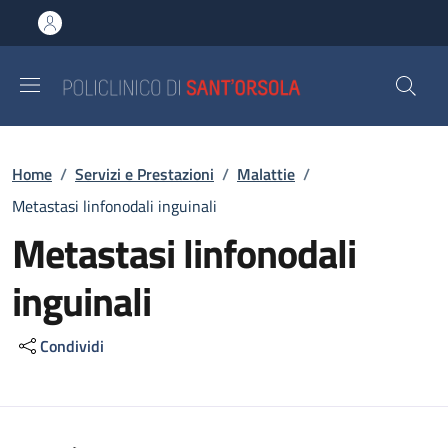
Salta al contenuto principale
Skip to footer content
Briciole di pane
Home
/
Servizi e Prestazioni
/
Malattie
/
Metastasi linfonodali inguinali
Metastasi linfonodali
inguinali
Condividi