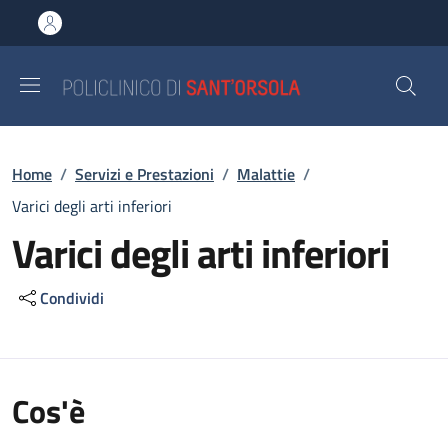
Salta al contenuto principale
Skip to footer content
Briciole di pane
Home
/
Servizi e Prestazioni
/
Malattie
/
Varici degli arti inferiori
Varici degli arti inferiori
Condividi
Cos'è