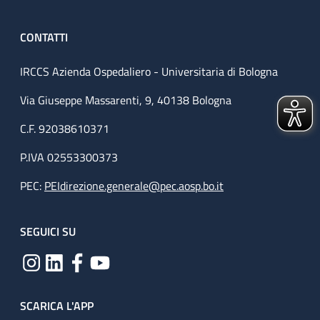
CONTATTI
IRCCS Azienda Ospedaliero - Universitaria di Bologna
Via Giuseppe Massarenti, 9, 40138 Bologna
C.F. 92038610371
P.IVA 02553300373
PEC:
PEIdirezione.generale@pec.aosp.bo.it
SEGUICI SU
SCARICA L'APP