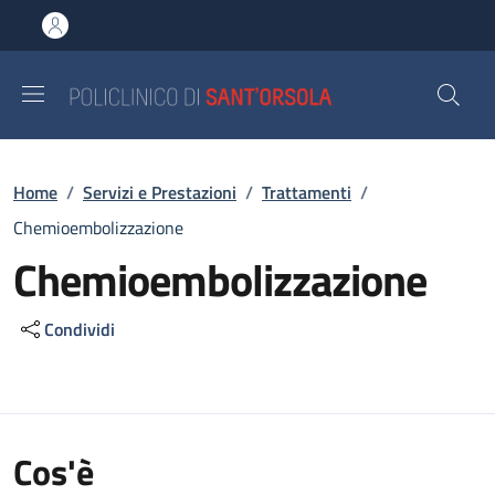
Salta al contenuto principale
Skip to footer content
Briciole di pane
Home
/
Servizi e Prestazioni
/
Trattamenti
/
Chemioembolizzazione
Chemioembolizzazione
Condividi
Cos'è