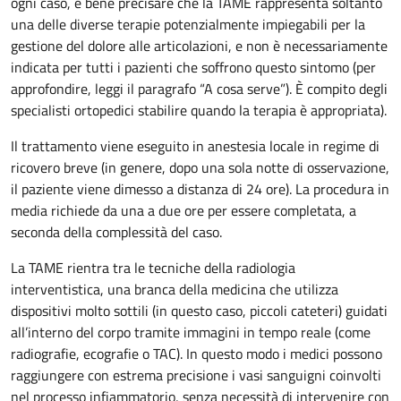
ogni caso, è bene precisare che la TAME rappresenta soltanto
una delle diverse terapie potenzialmente impiegabili per la
gestione del dolore alle articolazioni, e non è necessariamente
indicata per tutti i pazienti che soffrono questo sintomo (per
approfondire, leggi il paragrafo “A cosa serve”). È compito degli
specialisti ortopedici stabilire quando la terapia è appropriata).
Il trattamento viene eseguito in anestesia locale in regime di
ricovero breve (in genere, dopo una sola notte di osservazione,
il paziente viene dimesso a distanza di 24 ore). La procedura in
media richiede da una a due ore per essere completata, a
seconda della complessità del caso.
La TAME rientra tra le tecniche della radiologia
interventistica, una branca della medicina che utilizza
dispositivi molto sottili (in questo caso, piccoli cateteri) guidati
all’interno del corpo tramite immagini in tempo reale (come
radiografie, ecografie o TAC). In questo modo i medici possono
raggiungere con estrema precisione i vasi sanguigni coinvolti
nel processo infiammatorio, senza necessità di intervenire con