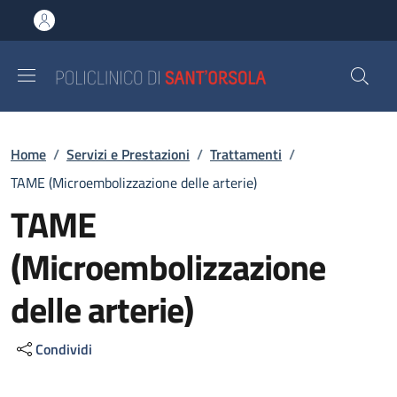
Salta al contenuto principale
Skip to footer content
Briciole di pane
Home
/
Servizi e Prestazioni
/
Trattamenti
/
TAME (Microembolizzazione delle arterie)
TAME
(Microembolizzazione
delle arterie)
Condividi