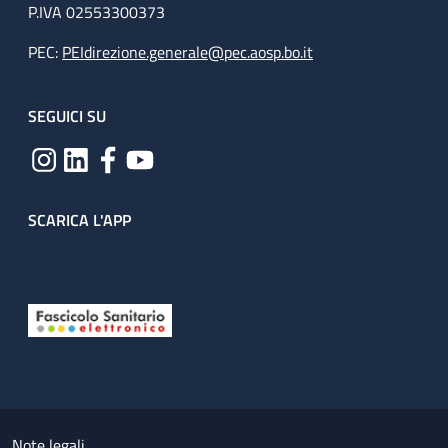
P.IVA 02553300373
PEC:
PEIdirezione.generale@pec.aosp.bo.it
SEGUICI SU
SCARICA L'APP
Useful links section
Small prints
Note legali