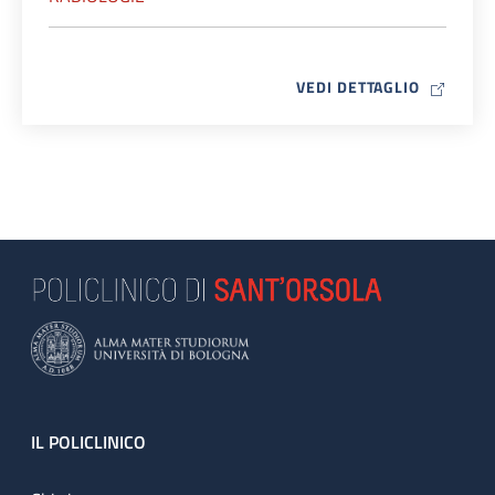
MAP ICO
VEDI DETTAGLIO
Footer
IL POLICLINICO