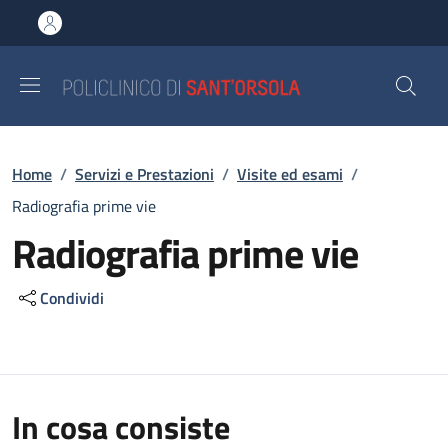
Salta al contenuto principale
Skip to footer content
Briciole di pane
Home
/
Servizi e Prestazioni
/
Visite ed esami
/
Radiografia prime vie
Radiografia prime vie
Condividi
In cosa consiste