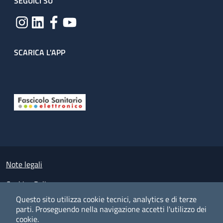
SEGUICI SU
SCARICA L'APP
Useful links section
Small prints
Note legali
Cookies Policy
Questo sito utilizza cookie tecnici, analytics e di terze
Policy privacy e protezione del dato personale
parti.
Proseguendo nella navigazione accetti l'utilizzo dei
cookie.