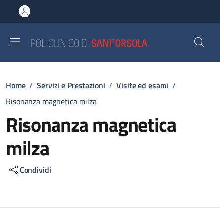
Salta al contenuto principale
Skip to footer content
Briciole di pane
Home
/
Servizi e Prestazioni
/
Visite ed esami
/
Risonanza magnetica milza
Risonanza magnetica
milza
Condividi