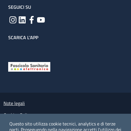
SEGUICI SU
SCARICA L'APP
Useful links section
Small prints
Note legali
Cookies Policy
Questo sito utilizza cookie tecnici, analytics e di terze
Policy privacy e protezione del dato personale
parti.
Proseguendo nella navigazione accetti l'utilizzo dei