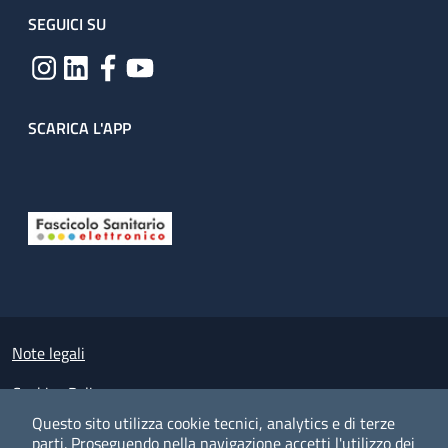
SEGUICI SU
SCARICA L'APP
Useful links section
Small prints
Note legali
Cookies Policy
Questo sito utilizza cookie tecnici, analytics e di terze
Policy privacy e protezione del dato personale
parti.
Proseguendo nella navigazione accetti l'utilizzo dei