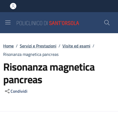
Salta al contenuto principale
Skip to footer content
Briciole di pane
Home
/
Servizi e Prestazioni
/
Visite ed esami
/
Risonanza magnetica pancreas
Risonanza magnetica
pancreas
Condividi