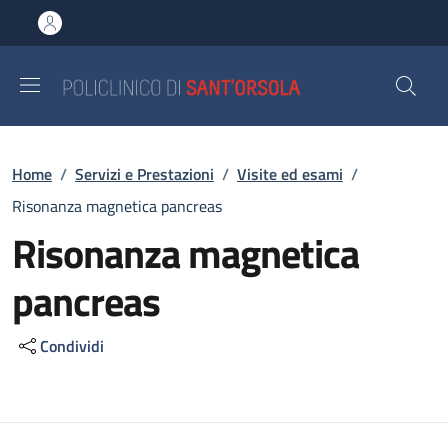
Salta al contenuto principale
Skip to footer content
Briciole di pane
Home
/
Servizi e Prestazioni
/
Visite ed esami
/
Risonanza magnetica pancreas
Risonanza magnetica
pancreas
Condividi