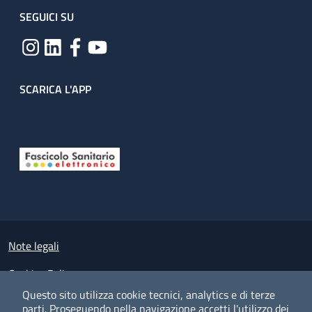
SEGUICI SU
SCARICA L'APP
Useful links section
Small prints
Note legali
Cookies Policy
Questo sito utilizza cookie tecnici, analytics e di terze
Policy privacy e protezione del dato personale
parti.
Proseguendo nella navigazione accetti l'utilizzo dei