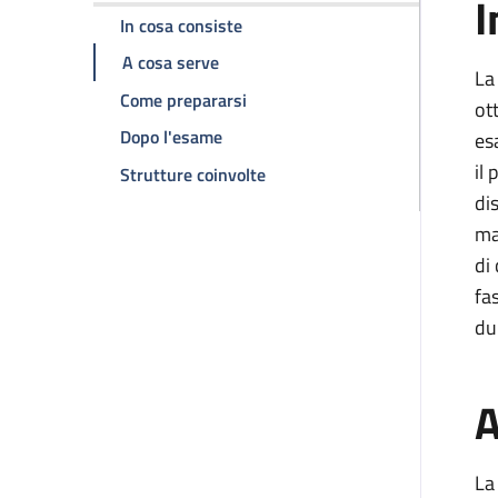
I
della pagina Risonanza magnetic
In cosa consiste
della pagina Risonanza magnetica p
A cosa serve
La
della pagina Risonanza magnetic
Come prepararsi
ot
della pagina Risonanza magnetica p
Dopo l'esame
es
il
della pagina Risonanza magne
Strutture coinvolte
di
ma
di
fa
du
A
La