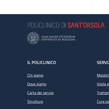
Footer
IL POLICLINICO
SERVI
Chi siamo
Malatti
Dove siamo
Visite 
Carta dei servizi
Tratta
Strutture
Cure pa