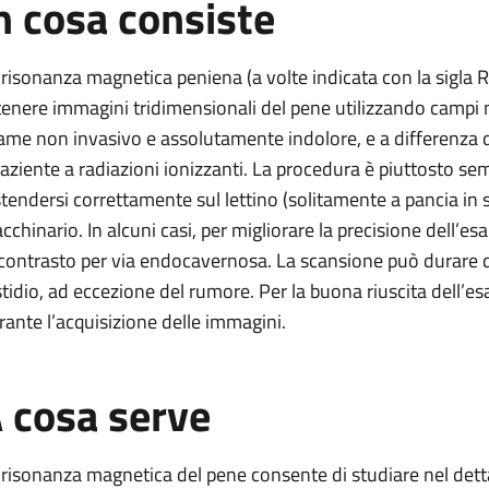
n cosa consiste
a peniena
eniena
 risonanza magnetica peniena (a volte indicata con la sigla
a peniena
tenere immagini tridimensionali del pene utilizzando campi m
eniena
ame non invasivo e assolutamente indolore, e a differenza d
 paziente a radiazioni ionizzanti. La procedura è piuttosto sem
tica peniena
stendersi correttamente sul lettino (solitamente a pancia in s
cchinario. In alcuni casi, per migliorare la precisione dell
 contrasto per via endocavernosa. La scansione può durare d
stidio, ad eccezione del rumore. Per la buona riuscita dell’
rante l’acquisizione delle immagini.
 cosa serve
 risonanza magnetica del pene consente di studiare nel dett