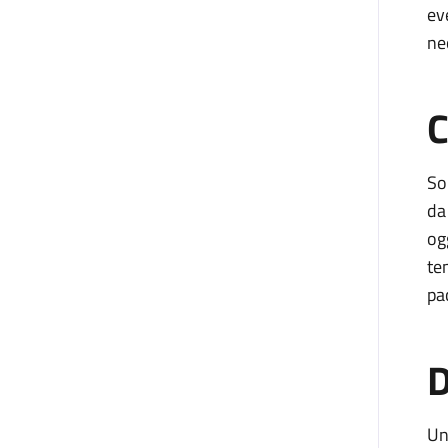
ev
ne
C
So
da
og
te
pa
D
Un