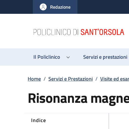
Salta al contenuto principale
Skip to footer content
Redazione
Il Policlinico
Servizi e prestazioni
Briciole di pane
Home
/
Servizi e Prestazioni
/
Visite ed esa
Risonanza magnet
Indice