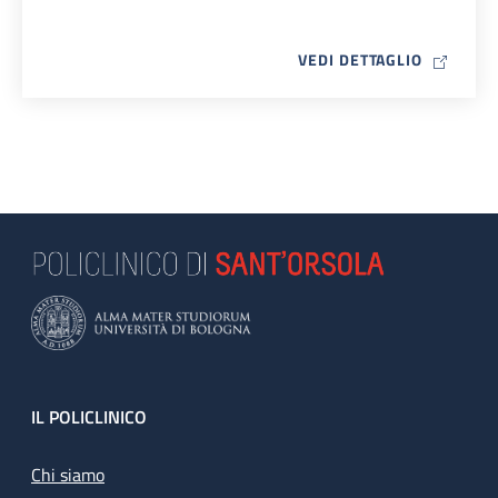
MAP ICO
VEDI DETTAGLIO
Footer
IL POLICLINICO
Chi siamo