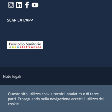
SCARICA L'APP
Useful links section
Small prints
Note legali
Cookies Policy
Questo sito utilizza cookie tecnici, analytics e di terze
Policy privacy e protezione del dato personale
parti.
Proseguendo nella navigazione accetti l'utilizzo dei
cookie.
Albo pretorio on-line