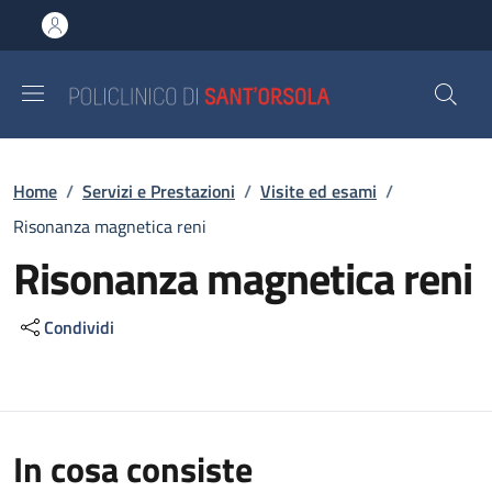
Salta al contenuto principale
Skip to footer content
Briciole di pane
Home
/
Servizi e Prestazioni
/
Visite ed esami
/
Risonanza magnetica reni
Risonanza magnetica reni
Condividi
In cosa consiste