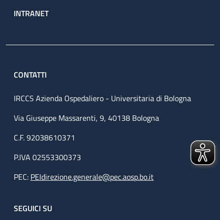
INTRANET
CONTATTI
IRCCS Azienda Ospedaliero - Universitaria di Bologna
Via Giuseppe Massarenti, 9, 40138 Bologna
C.F. 92038610371
P.IVA 02553300373
PEC:
PEIdirezione.generale@pec.aosp.bo.it
SEGUICI SU