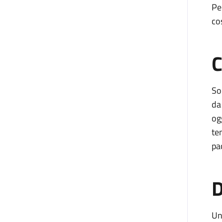
Pe
co
C
So
da
og
te
pa
D
Un