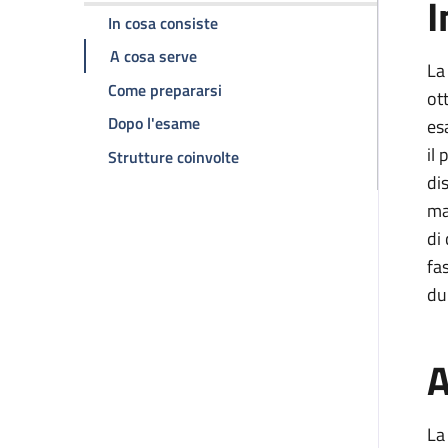
I
della pagina Risonanza magnetica
In cosa consiste
della pagina Risonanza magnetica su
A cosa serve
La
della pagina Risonanza magnetic
Come prepararsi
ot
della pagina Risonanza magnetica s
Dopo l'esame
es
il
della pagina Risonanza magnet
Strutture coinvolte
di
ma
di
fa
du
A
La