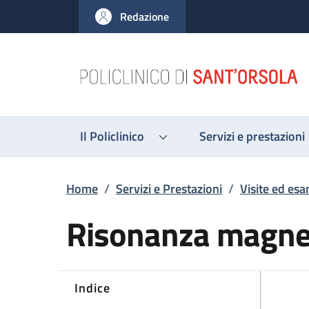
Salta al contenuto principale
Skip to footer content
Redazione
Il Policlinico
Servizi e prestazioni
Briciole di pane
Home
/
Servizi e Prestazioni
/
Visite ed esa
Risonanza magnet
Indice