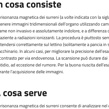
n cosa consiste
 surreni
rreni
 risonanza magnetica dei surreni (a volte indicata con la si
a surreni
tenere immagini tridimensionali dell’organo utilizzando camp
urreni
ame non invasivo e assolutamente indolore, e a differenza d
 paziente a radiazioni ionizzanti. La procedura è piuttosto sem
ica surreni
stendersi correttamente sul lettino (solitamente a pancia in s
cchinario. In alcuni casi, per migliorare la precisione dell
 contrasto per via endovenosa. La scansione può durare dai 
stidio, ad eccezione del rumore. Per la buona riuscita dell’
rante l’acquisizione delle immagini.
 cosa serve
 risonanza magnetica dei surreni consente di analizzare nel de