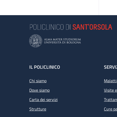
Footer
IL POLICLINICO
SERVI
Chi siamo
Malatti
Dove siamo
Visite 
Carta dei servizi
Tratta
Strutture
Cure pa