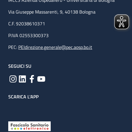
IRCCS Azienda Ospedaliero - Universitaria di Bologna
Via Giuseppe Massarenti, 9, 40138 Bologna
C.F. 92038610371
P.IVA 02553300373
PEC:
PEIdirezione.generale@pec.aosp.bo.it
SEGUICI SU
SCARICA L'APP