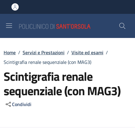
Salta al contenuto principale
Skip to footer content
Briciole di pane
Home
/
Servizi e Prestazioni
/
Visite ed esami
/
Scintigrafia renale sequenziale (con MAG3)
Scintigrafia renale
sequenziale (con MAG3)
Condividi