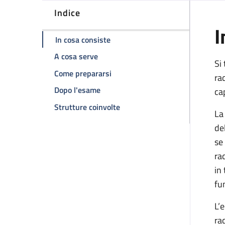
Indice
I
della pagina Scintigrafia renale
In cosa consiste
della pagina Scintigrafia renale seq
A cosa serve
Si
della pagina Scintigrafia renale
Come prepararsi
ra
della pagina Scintigrafia renale se
Dopo l'esame
ca
della pagina Scintigrafia rena
Strutture coinvolte
La
de
se
ra
in
fu
L’
ra