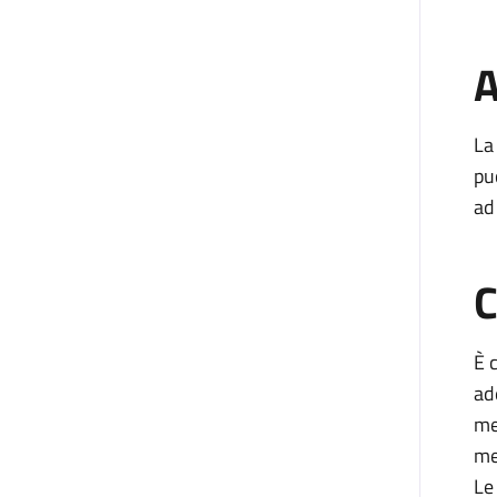
A
La
pu
ad
C
È 
ad
me
me
Le