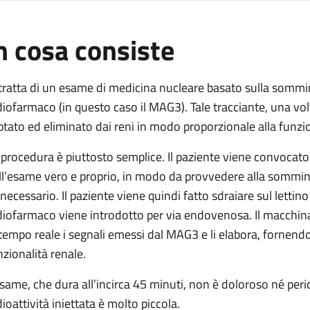
n cosa consiste
 sequenziale (con MAG3)
uenziale (con MAG3)
 tratta di un esame di medicina nucleare basato sulla sommi
 sequenziale (con MAG3)
diofarmaco (in questo caso il MAG3). Tale tracciante, una vo
quenziale (con MAG3)
ptato ed eliminato dai reni in modo proporzionale alla funzio
le sequenziale (con MAG3)
 procedura è piuttosto semplice. Il paziente viene convocato c
ll’esame vero e proprio, in modo da provvedere alla sommin
 necessario. Il paziente viene quindi fatto sdraiare sul lettin
diofarmaco viene introdotto per via endovenosa. Il macchin
 tempo reale i segnali emessi dal MAG3 e li elabora, fornend
nzionalità renale.
esame, che dura all’incirca 45 minuti, non è doloroso né peric
dioattività iniettata è molto piccola.