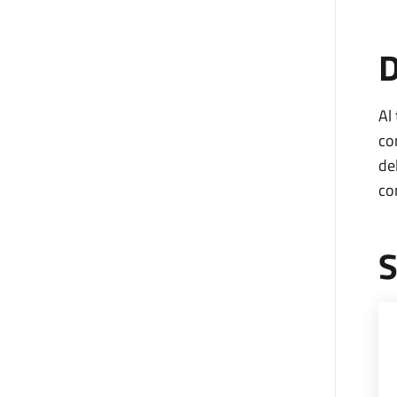
D
Al
co
de
co
S