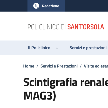
Salta al contenuto principale
Skip to footer content
Redazione
Il Policlinico
Servizi e prestazioni
Briciole di pane
Home
/
Servizi e Prestazioni
/
Visite ed esa
Scintigrafia renal
MAG3)