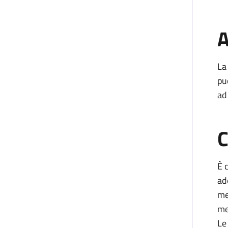
A
La
pu
ad
C
È 
ad
me
me
Le