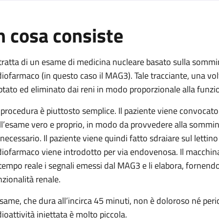
n cosa consiste
sequenziale (con MAG3)
uenziale (con MAG3)
 tratta di un esame di medicina nucleare basato sulla sommi
 sequenziale (con MAG3)
diofarmaco (in questo caso il MAG3). Tale tracciante, una vo
quenziale (con MAG3)
ptato ed eliminato dai reni in modo proporzionale alla funzio
le sequenziale (con MAG3)
 procedura è piuttosto semplice. Il paziente viene convocato c
ll’esame vero e proprio, in modo da provvedere alla sommin
 necessario. Il paziente viene quindi fatto sdraiare sul lettin
diofarmaco viene introdotto per via endovenosa. Il macchin
 tempo reale i segnali emessi dal MAG3 e li elabora, fornend
nzionalità renale.
esame, che dura all’incirca 45 minuti, non è doloroso né peric
dioattività iniettata è molto piccola.