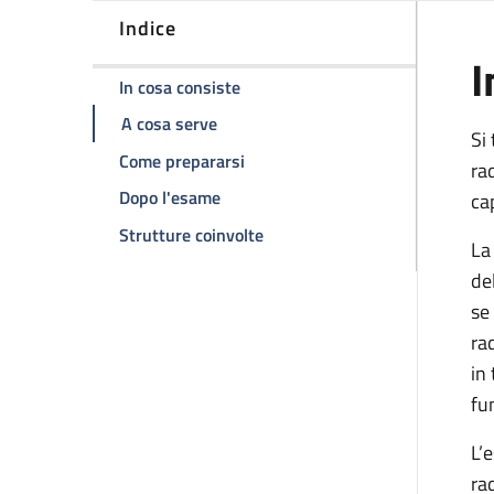
Indice
I
della pagina Scintigrafia renale 
In cosa consiste
della pagina Scintigrafia renale seq
A cosa serve
Si
della pagina Scintigrafia renale
Come prepararsi
ra
della pagina Scintigrafia renale se
Dopo l'esame
ca
della pagina Scintigrafia rena
Strutture coinvolte
La
de
se
ra
in
fu
L’
ra