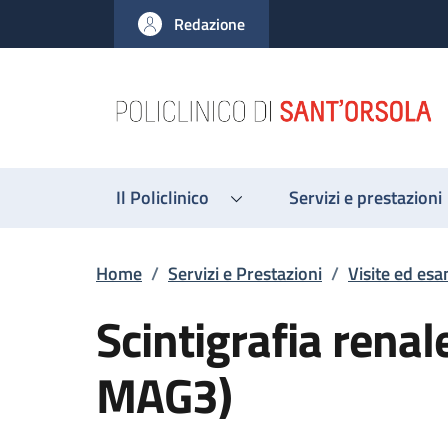
Salta al contenuto principale
Skip to footer content
Redazione
Il Policlinico
Servizi e prestazioni
Briciole di pane
Home
/
Servizi e Prestazioni
/
Visite ed esa
Scintigrafia renal
MAG3)