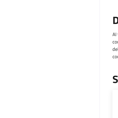
D
Al
co
de
co
S