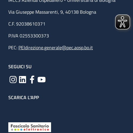
IRCCS Azienda Ospedaliero - Universitaria di Bologna
Via Giuseppe Massarenti, 9, 40138 Bologna
C.F. 92038610371
P.IVA 02553300373
PEC:
PEIdirezione.generale@pec.aosp.bo.it
SEGUICI SU
SCARICA L'APP