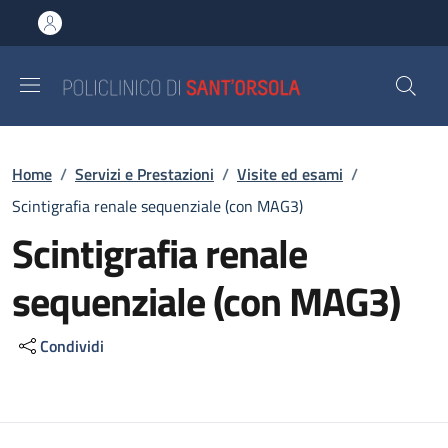
Salta al contenuto principale
Skip to footer content
Briciole di pane
Home
/
Servizi e Prestazioni
/
Visite ed esami
/
Scintigrafia renale sequenziale (con MAG3)
Scintigrafia renale
sequenziale (con MAG3)
Condividi