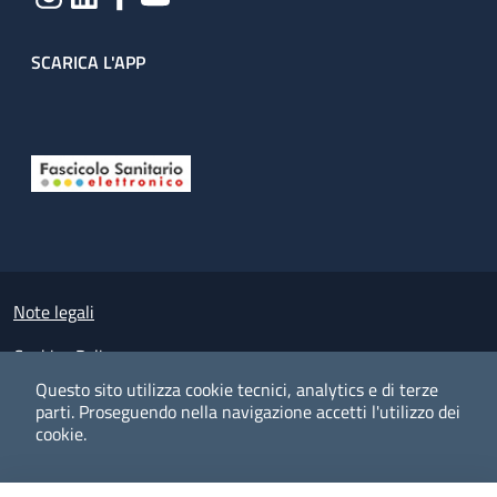
SCARICA L'APP
Useful links section
Small prints
Note legali
Cookies Policy
Questo sito utilizza cookie tecnici, analytics e di terze
Policy privacy e protezione del dato personale
parti.
Proseguendo nella navigazione accetti l'utilizzo dei
cookie.
Albo pretorio on-line
Dichiarazione di accessibilità
COOKIES
I CO
PREFERENZE
ACCETTO