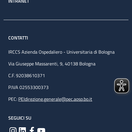
INTRANET
CONTATTI
IRCCS Azienda Ospedaliero - Universitaria di Bologna
Via Giuseppe Massarenti, 9, 40138 Bologna
C.F. 92038610371
P.IVA 02553300373
PEC:
PEIdirezione.generale@pec.aosp.bo.it
SEGUICI SU