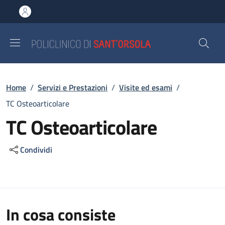
Salta al contenuto principale
Skip to footer content
Briciole di pane
Home
/
Servizi e Prestazioni
/
Visite ed esami
/
TC Osteoarticolare
TC Osteoarticolare
Condividi
In cosa consiste