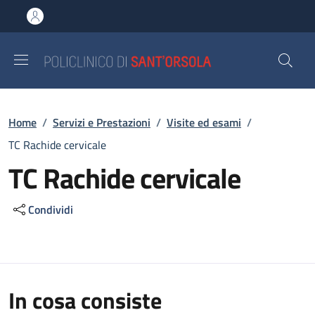
Salta al contenuto principale
Skip to footer content
Briciole di pane
Home
/
Servizi e Prestazioni
/
Visite ed esami
/
TC Rachide cervicale
TC Rachide cervicale
Condividi
In cosa consiste