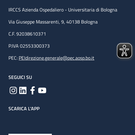
IRCCS Azienda Ospedaliero - Universitaria di Bologna
Via Giuseppe Massarenti, 9, 40138 Bologna
C.F. 92038610371
P.IVA 02553300373
PEC:
PEIdirezione.generale@pec.aosp.bo.it
SEGUICI SU
SCARICA L'APP