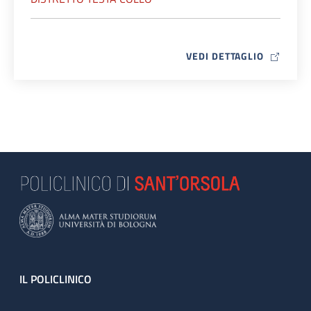
MAP ICO
VEDI DETTAGLIO
Footer
IL POLICLINICO