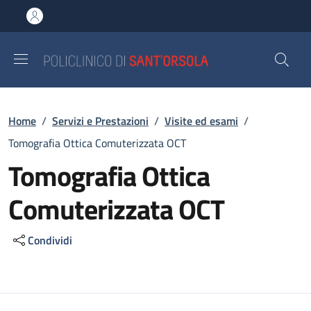
Salta al contenuto principale
Skip to footer content
Briciole di pane
Home
/
Servizi e Prestazioni
/
Visite ed esami
/
Tomografia Ottica Comuterizzata OCT
Tomografia Ottica
Comuterizzata OCT
Condividi