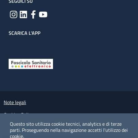
SEGUICI SU
SCARICA L'APP
Useful links section
Small prints
Note legali
Cookies Policy
Questo sito utilizza cookie tecnici, analytics e di terze
Policy privacy e protezione del dato personale
parti.
Proseguendo nella navigazione accetti l'utilizzo dei
cookie.