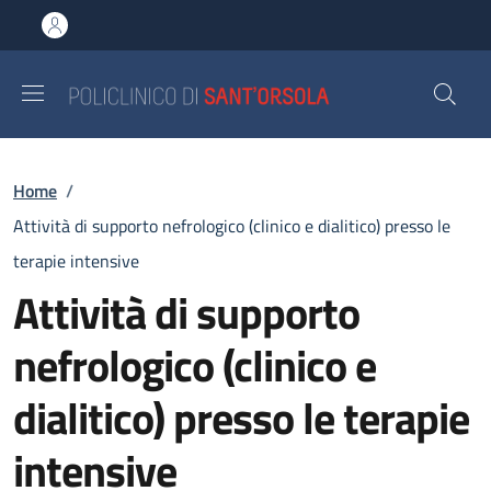
Salta al contenuto principale
Skip to footer content
Briciole di pane
Home
/
Attività di supporto nefrologico (clinico e dialitico) presso le
terapie intensive
Attività di supporto
nefrologico (clinico e
dialitico) presso le terapie
intensive