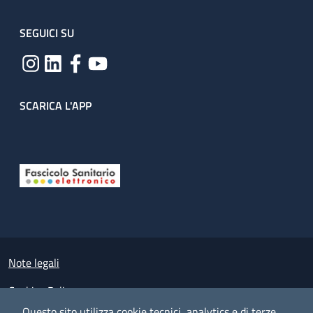
SEGUICI SU
SCARICA L'APP
Useful links section
Small prints
Note legali
Cookies Policy
Questo sito utilizza cookie tecnici, analytics e di terze