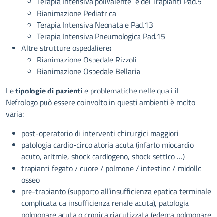
Terapia Intensiva polivalente e dei Trapianti Pad.5
Rianimazione Pediatrica
Terapia Intensiva Neonatale Pad.13
Terapia Intensiva Pneumologica Pad.15
Altre strutture ospedaliere
:
Rianimazione Ospedale Rizzoli
Rianimazione Ospedale Bellaria
Le
tipologie di pazienti
e problematiche nelle quali il
Nefrologo può essere coinvolto in questi ambienti è molto
varia:
post-operatorio di interventi chirurgici maggiori
patologia cardio-circolatoria acuta (infarto miocardio
acuto, aritmie, shock cardiogeno, shock settico …)
trapianti fegato / cuore / polmone / intestino / midollo
osseo
pre-trapianto (supporto all’insufficienza epatica terminale
complicata da insufficienza renale acuta), patologia
polmonare acuta o cronica riacutizzata (edema polmonare