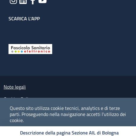
SCARICA L'APP
Useful links section
Small prints
Note legali
Cookies Policy
Questo sito utilizza cookie tecnici, analytics e di terze
Policy privacy e protezione del dato personale
parti.
Proseguendo nella navigazione accetti l'utilizzo dei
cookie.
Albo pretorio on-line
Descrizione della pagina Sezione AIL di Bologna
Dichiarazione di accessibilità
COOKIES
I CO