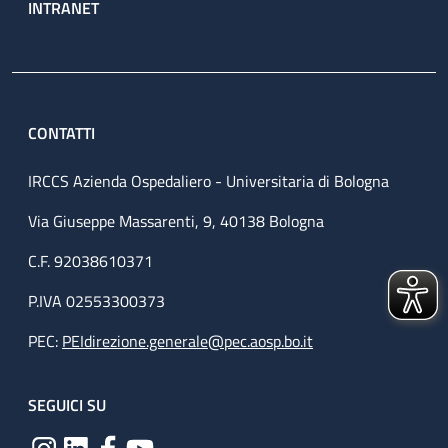
INTRANET
CONTATTI
IRCCS Azienda Ospedaliero - Universitaria di Bologna
Via Giuseppe Massarenti, 9, 40138 Bologna
C.F. 92038610371
P.IVA 02553300373
PEC:
PEIdirezione.generale@pec.aosp.bo.it
SEGUICI SU