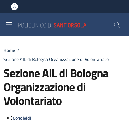
Salta al contenuto principale
Skip to footer content
Briciole di pane
Home
/
Sezione AIL di Bologna Organizzazione di Volontariato
Sezione AIL di Bologna
Organizzazione di
Volontariato
Condividi