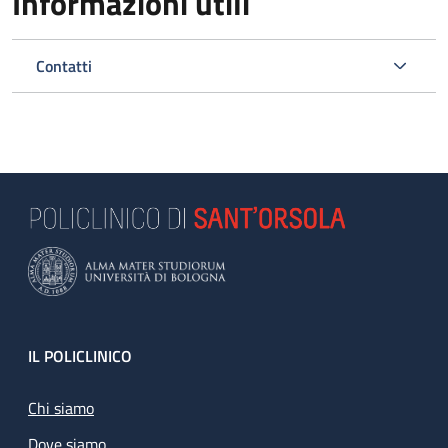
Informazioni utili
Contatti
Footer
IL POLICLINICO
Chi siamo
Dove siamo