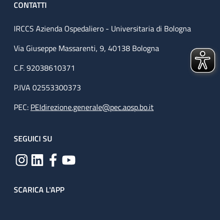
CONTATTI
IRCCS Azienda Ospedaliero - Universitaria di Bologna
Via Giuseppe Massarenti, 9, 40138 Bologna
C.F. 92038610371
P.IVA 02553300373
PEC:
PEIdirezione.generale@pec.aosp.bo.it
SEGUICI SU
SCARICA L'APP