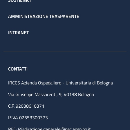
SOSTIENICI
AMMINISTRAZIONE TRASPARENTE
INTRANET
CONTATTI
IRCCS Azienda Ospedaliero - Universitaria di Bologna
Via Giuseppe Massarenti, 9, 40138 Bologna
C.F. 92038610371
P.IVA 02553300373
PEC:
PEIdirezione.generale@pec.aosp.bo.it