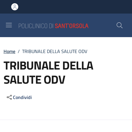
Salta al contenuto principale
Skip to footer content
Briciole di pane
Home
/
TRIBUNALE DELLA SALUTE ODV
TRIBUNALE DELLA
SALUTE ODV
Condividi