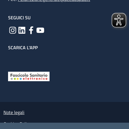
SEGUICI SU
SCARICA L'APP
Useful links section
Small prints
Note legali
Cookies Policy