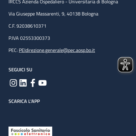
IRCCS Azienda Ospedaliero - Universitaria di Bologna
Via Giuseppe Massarenti, 9, 40138 Bologna
C.F. 92038610371
P.IVA 02553300373
PEC:
PEIdirezione.generale@pec.aosp.bo.it
SEGUICI SU
SCARICA L'APP