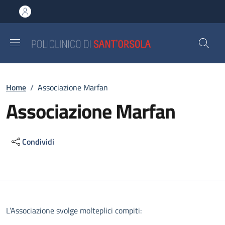
Salta al contenuto principale
Skip to footer content
Briciole di pane
Home
/
Associazione Marfan
Associazione Marfan
Condividi
Descrizione
L’Associazione svolge molteplici compiti: