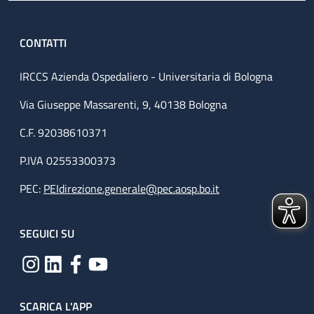
CONTATTI
IRCCS Azienda Ospedaliero - Universitaria di Bologna
Via Giuseppe Massarenti, 9, 40138 Bologna
C.F. 92038610371
P.IVA 02553300373
PEC:
PEIdirezione.generale@pec.aosp.bo.it
SEGUICI SU
SCARICA L'APP