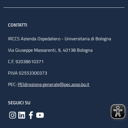
CONTATTI
IRCCS Azienda Ospedaliero - Universitaria di Bologna
Via Giuseppe Massarenti, 9, 40138 Bologna
C.F. 92038610371
P.IVA 02553300373
PEC:
PEIdirezione.generale@pec.aosp.bo.it
SEGUICI SU