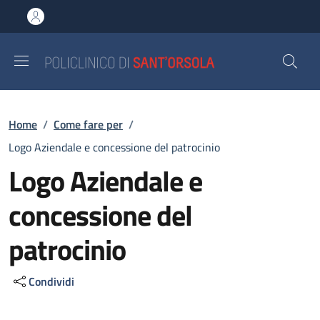
Salta al contenuto principale
Skip to footer content
Briciole di pane
Home
/
Come fare per
/
Logo Aziendale e concessione del patrocinio
Logo Aziendale e
concessione del
patrocinio
Condividi