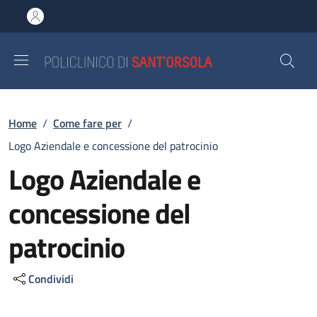
Salta al contenuto principale
Skip to footer content
Briciole di pane
Home
/
Come fare per
/
Logo Aziendale e concessione del patrocinio
Logo Aziendale e
concessione del
patrocinio
Condividi