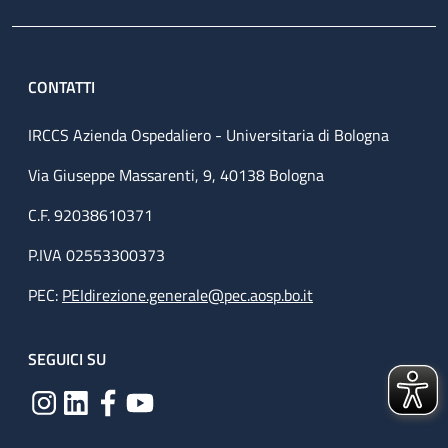
CONTATTI
IRCCS Azienda Ospedaliero - Universitaria di Bologna
Via Giuseppe Massarenti, 9, 40138 Bologna
C.F. 92038610371
P.IVA 02553300373
PEC:
PEIdirezione.generale@pec.aosp.bo.it
SEGUICI SU