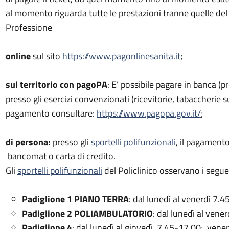
al momento riguarda tutte le prestazioni tranne quelle del
Professione
online
sul sito
https://www.pagonlinesanita.it
;
sul territorio con pagoPA
: E’ possibile pagare in banca (pre
presso gli esercizi convenzionati (ricevitorie, tabaccherie su
pagamento consultare:
https://www.pagopa.gov.it/
;
di persona:
presso gli
sportelli polifunzionali
, il pagament
bancomat o carta di credito.
Gli
sportelli polifunzionali
del Policlinico osservano i seguen
Padiglione 1 PIANO TERRA
: dal lunedì al venerdì 7.
Padiglione 2 POLIAMBULATORIO
: dal lunedì al vene
Padiglione 4
: dal lunedì al giovedì 7.45-17.00; vene