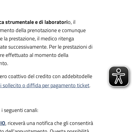
ca strumentale e di laboratori
o, il
momento della prenotazione e comunque
e la prestazione, il medico ritenga
gate successivamente. Per le prestazioni di
ere effettuato al momento della
nto.
ero coattivo del credito con addebito
delle
di sollecito o diffida per pagamento ticket
.
 i seguenti canali:
 IO
, riceverà una notifica che gli consentirà
to dell’appuntamento. Questa possibilità