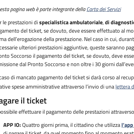
esta pagina web è parte integrante della
Carta dei Servizi
r le prestazioni di
specialistica ambulatoriale
,
di diagnosti
gamento del ticket, se dovuto, deve essere effettuato al 
ima dell’erogazione della prestazione. Nel caso in cui, durant
cessarie ulteriori prestazioni aggiuntive, queste saranno pa
onto Soccorso il pagamento del ticket, se dovuto, deve ess
missione dal Pronto Soccorso e non oltre i 30 giorni dall’eve
 caso di mancato pagamento del ticket si darà corso al recup
lative spese amministrative attraverso l’invio di una
lettera 
agare il ticket
possibile effettuare il pagamento delle prestazioni attraverso
APP IO:
Quattro giorni prima, il cittadino che utilizza
l’app
di pagare il ticket, da quel momento fino al momento esat