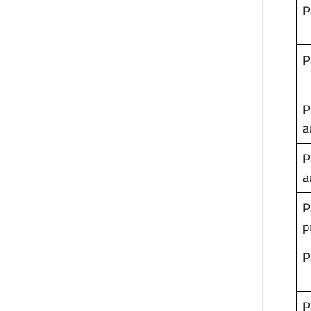
P
P
P
a
P
a
P
p
P
P