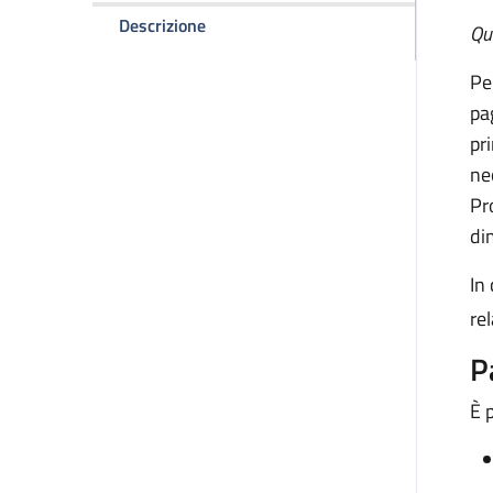
della pagina Pagamento del ticket
Descrizione
Qu
Pe
pa
pr
ne
Pr
di
In
re
P
È 