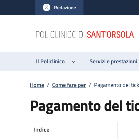
Salta al contenuto principale
Skip to footer content
Redazione
Il Policlinico
Servizi e prestazioni
Briciole di pane
Home
/
Come fare per
/
Pagamento del tick
Pagamento del ti
Indice