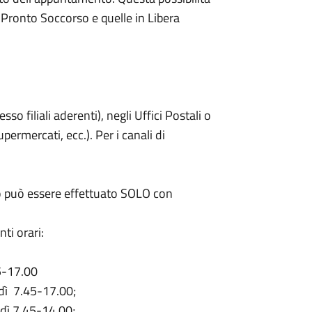
 Pronto Soccorso e quelle in Libera
sso filiali aderenti), negli Uffici Postali o
permercati, ecc.). Per i canali di
o può essere effettuato SOLO con
ti orari:
45-17.00
rdì 7.45-17.00;
rdì 7.45-14.00;